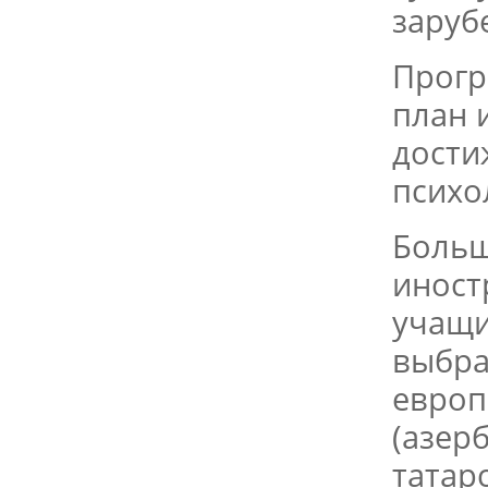
заруб
Прогр
план 
дости
психо
Больш
иност
учащи
выбра
европ
(азер
татарс