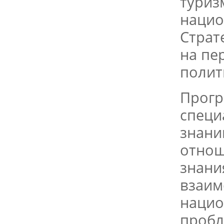
туриз
нацио
Страт
на пе
полит
Прогр
специ
знани
отнош
знани
взаим
нацио
пробл