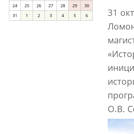
24
25
26
27
28
29
30
31 ок
31
1
2
3
4
5
6
Ломон
магис
«Исто
иници
истор
прогр
О.В. 