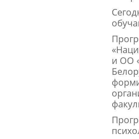
Сегод
обуча
Прогр
«Наци
и ОО 
Белор
форми
орган
факул
Прогр
психо