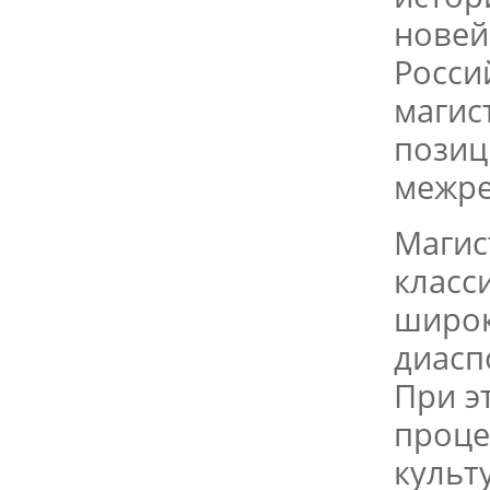
новей
Росси
магис
позиц
межре
Магис
класс
широк
диасп
При э
проце
культ